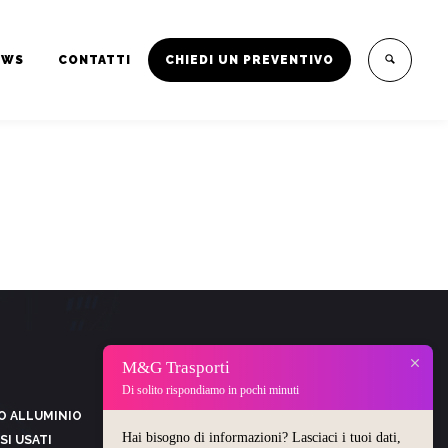
EWS
CONTATTI
CHIEDI UN PREVENTIVO
CONTATTI
M&G Trasporti
Di solito rispondiamo in pochi minuti
Sede Operativa: Via Vincenzo Tardani, 13 – 00125
O ALLUMINIO
Hai bisogno di informazioni? Lasciaci i tuoi dati,
Roma, RM
SSI USATI