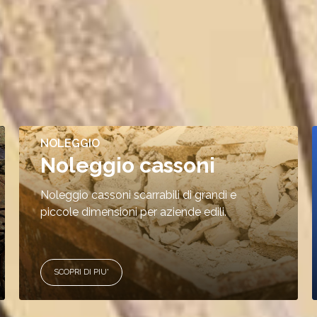
NOLEGGIO
Noleggio cassoni
Noleggio cassoni scarrabili di grandi e
piccole dimensioni per aziende edili.
SCOPRI DI PIU'