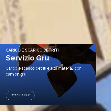
CARICO E SCARICO DETRITI
Servizio Gru
Carico e scarico detriti e altri materiali con
camion gru
SCOPRI DI PIU'