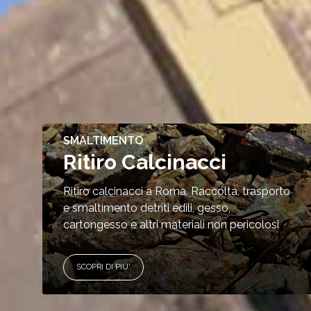
SMALTIMENTO
Ritiro Calcinacci
Ritiro calcinacci a Roma. Raccolta, trasporto
e smaltimento detriti edili, gesso,
cartongesso e altri materiali non pericolosi
SCOPRI DI PIU'