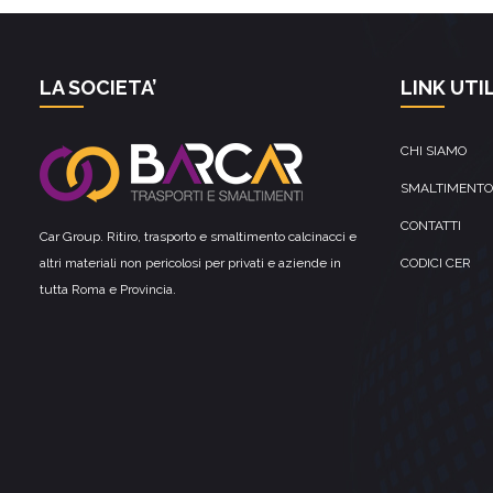
LA SOCIETA’
LINK UTIL
CHI SIAMO
SMALTIMENTO
CONTATTI
Car Group. Ritiro, trasporto e smaltimento calcinacci e
altri materiali non pericolosi per privati e aziende in
CODICI CER
tutta Roma e Provincia.